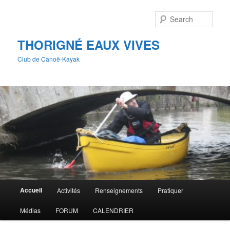
Skip
Skip
to
to
Sear
primary
secondary
content
content
THORIGNÉ EAUX VIVES
Club de Canoë-Kayak
Main
Accueil
Activités
Renseignements
Pratiquer
menu
Médias
FORUM
CALENDRIER