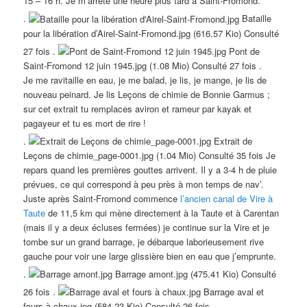
15 – 16 h. Je m’arrête une heure plus tard à Saint-Fromond.
.
Bataille
pour la libération d’Airel-Saint-Fromond.jpg (616.57 Kio) Consulté
27 fois .
Pont de
Saint-Fromond 12 juin 1945.jpg (1.08 Mio) Consulté 27 fois .
Je me ravitaille en eau, je me balad, je lis, je mange, je lis de
nouveau peinard. Je lis Leçons de chimie de Bonnie Garmus ;
sur cet extrait tu remplaces aviron et rameur par kayak et
pagayeur et tu es mort de rire !
.
Extrait de
Leçons de chimie_page-0001.jpg (1.04 Mio) Consulté 35 fois Je
repars quand les premières gouttes arrivent. Il y a 3-4 h de pluie
prévues, ce qui correspond à peu près à mon temps de nav’.
Juste après Saint-Fromond commence
l’ancien canal de Vire à
Taute
de 11,5 km qui mène directement à la Taute et à Carentan
(mais il y a deux écluses fermées) je continue sur la Vire et je
tombe sur un grand barrage, je débarque laborieusement rive
gauche pour voir une large glissière bien en eau que j’emprunte.
.
Barrage amont.jpg (475.41 Kio) Consulté
26 fois .
Barrage aval et
fours à chaux.jpg (584.23 Kio) Consulté 26 fois .