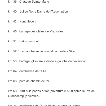
km 36 : Château Sainte Marie
km 40 : Église Notre Dame de l’Assomption
km 43 : Pont Hébert
km 45 : barrage des claies de Vie, cales
km 51 : Saint-Fromont
km 52,5 : à gauche ancien canal de Taute à Vire
km 53 : barrage, glissière à droite à gauche du déversoir
km 64 : confluence de l’Elle
km 66 : pont de chemin de fer
km 68 : N13 puis portes à flot (ouverture 3 h 30 après la PM de
Grandcamp (à vérifier))
km 71 : confluence de l’Aure (Isigny-sur-mer à 2 km)