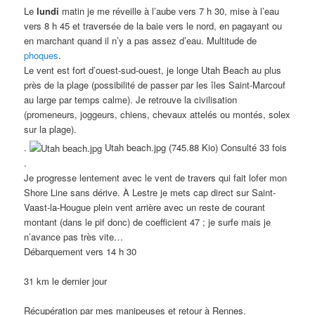
Le
lundi
matin je me réveille à l’aube vers 7 h 30, mise à l’eau
vers 8 h 45 et traversée de la baie vers le nord, en pagayant ou
en marchant quand il n’y a pas assez d’eau. Multitude de
phoques
.
Le vent est fort d’ouest-sud-ouest, je longe Utah Beach au plus
près de la plage (possibilité de passer par les îles Saint-Marcouf
au large par temps calme). Je retrouve la civilisation
(promeneurs, joggeurs, chiens, chevaux attelés ou montés, solex
sur la plage).
.
Utah beach.jpg (745.88 Kio) Consulté 33 fois
.
Je progresse lentement avec le vent de travers qui fait lofer mon
Shore Line sans dérive. À Lestre je mets cap direct sur Saint-
Vaast-la-Hougue plein vent arrière avec un reste de courant
montant (dans le pif donc) de coefficient 47 ; je surfe mais je
n’avance pas très vite…
Débarquement vers 14 h 30
31 km le dernier jour
Récupération par mes manipeuses et retour à Rennes.