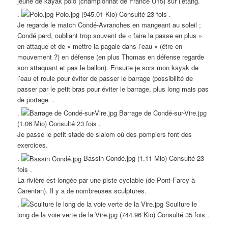
jeune de kayak polo (championnat de France U15) sur l’étang.
.
Polo.jpg (945.01 Kio) Consulté 23 fois .
Je regarde le match Condé-Avranches en mangeant au soleil ;
Condé perd, oubliant trop souvent de « faire la passe en plus »
en attaque et de « mettre la pagaie dans l’eau » (être en
mouvement ?) en défense (en plus Thomas en défense regarde
son attaquant et pas le ballon). Ensuite je sors mon kayak de
l’eau et roule pour éviter de passer le barrage (possibilité de
passer par le petit bras pour éviter le barrage, plus long mais pas
de portage=.
.
Barrage de Condé-sur-Vire.jpg
(1.06 Mio) Consulté 23 fois .
Je passe le petit stade de slalom où des pompiers font des
exercices.
.
Bassin Condé.jpg (1.11 Mio) Consulté 23
fois .
La rivière est longée par une piste cyclable (de Pont-Farcy à
Carentan). Il y a de nombreuses sculptures.
.
Sculture le
long de la voie verte de la Vire.jpg (744.96 Kio) Consulté 35 fois .