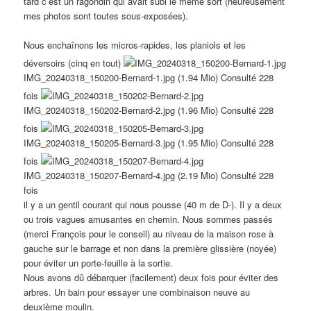
tard c’est un ragondin qui avait subi le même sort (heureusement
mes photos sont toutes sous-exposées).
Nous enchaînons les micros-rapides, les planiols et les
déversoirs (cinq en tout)
IMG_20240318_150200-Bernard-1.jpg (1.94 Mio) Consulté 228
fois
IMG_20240318_150202-Bernard-2.jpg (1.96 Mio) Consulté 228
fois
IMG_20240318_150205-Bernard-3.jpg (1.95 Mio) Consulté 228
fois
IMG_20240318_150207-Bernard-4.jpg (2.19 Mio) Consulté 228
fois
il y a un gentil courant qui nous pousse (40 m de D-). Il y a deux
ou trois vagues amusantes en chemin. Nous sommes passés
(merci François pour le conseil) au niveau de la maison rose à
gauche sur le barrage et non dans la première glissière (noyée)
pour éviter un porte-feuille à la sortie.
Nous avons dû débarquer (facilement) deux fois pour éviter des
arbres. Un bain pour essayer une combinaison neuve au
deuxième moulin.