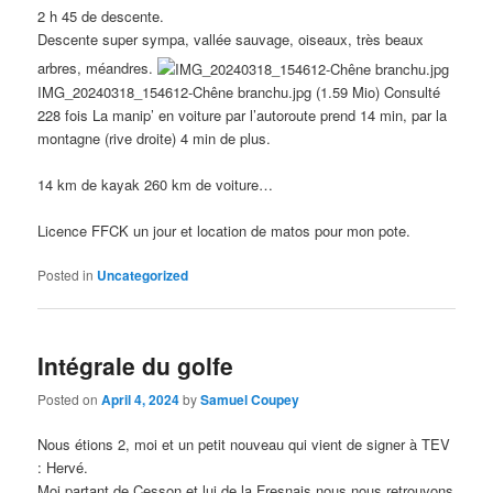
2 h 45 de descente.
Descente super sympa, vallée sauvage, oiseaux, très beaux
arbres, méandres.
IMG_20240318_154612-Chêne branchu.jpg (1.59 Mio) Consulté
228 fois La manip’ en voiture par l’autoroute prend 14 min, par la
montagne (rive droite) 4 min de plus.
14 km de kayak 260 km de voiture…
Licence FFCK un jour et location de matos pour mon pote.
Posted in
Uncategorized
Intégrale du golfe
Posted on
April 4, 2024
by
Samuel Coupey
Nous étions 2, moi et un petit nouveau qui vient de signer à TEV
: Hervé.
Moi partant de Cesson et lui de la Fresnais nous nous retrouvons