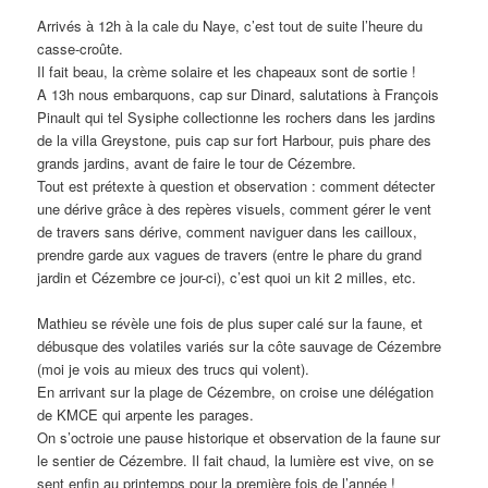
Arrivés à 12h à la cale du Naye, c’est tout de suite l’heure du
casse-croûte.
Il fait beau, la crème solaire et les chapeaux sont de sortie !
A 13h nous embarquons, cap sur Dinard, salutations à François
Pinault qui tel Sysiphe collectionne les rochers dans les jardins
de la villa Greystone, puis cap sur fort Harbour, puis phare des
grands jardins, avant de faire le tour de Cézembre.
Tout est prétexte à question et observation : comment détecter
une dérive grâce à des repères visuels, comment gérer le vent
de travers sans dérive, comment naviguer dans les cailloux,
prendre garde aux vagues de travers (entre le phare du grand
jardin et Cézembre ce jour-ci), c’est quoi un kit 2 milles, etc.
Mathieu se révèle une fois de plus super calé sur la faune, et
débusque des volatiles variés sur la côte sauvage de Cézembre
(moi je vois au mieux des trucs qui volent).
En arrivant sur la plage de Cézembre, on croise une délégation
de KMCE qui arpente les parages.
On s’octroie une pause historique et observation de la faune sur
le sentier de Cézembre. Il fait chaud, la lumière est vive, on se
sent enfin au printemps pour la première fois de l’année !