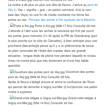
La rivière a de plus en plus une tête de fleuve. J’arrive au
pont du
Vey
(« Vey » signifie « gué » en patois normand, d’où le nom
baie des Veys) où une fin de marée montante me ferme les
portes au nez.
Principe des portes à flot typiques de la Manche
.
.
Porte à flot.jpg (698.17 Kio) Consulté 29 fois .
J’attends à l’abri sous les arches la renverse qui finit par ouvrir
les portes (pour mémoire 3 h 30 après la PM de Grandcamp (port
le plus proche sur la côte du Calvados), à bien anticiper pour une
prochaine descente)(je pense qu’il y a un phénomène de tenue
du plein (anomalie de l’étale des marées dans les grands
estuaires : longue étale de pleine mer pendant laquelle le niveau
d’eau ne monte plus que très lentement et d’une très faible
quantité).
.
Ouverture des portes
pont du Vey.jpg (699.93 Kio) Consulté 29 fois .
Après le fleuve s’élargit encore et arrive la confluence de l’Aure
qui permet de remonter à Isigny-sur-Mer (2 km)(encore une petite
rivière à explorer).
.
Grand-voile belges à
Isigny-sur-Mer.jpg (554.14 Kio) Consulté 34 fois .