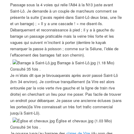
Passage sous la 4 voies qui relie l’A84 à la N13 juste avant
Saint-Lô. Je demande à un couple de marcheurs comment se
présente la suite (j’avais repéré dans Saint-Lô deux bras, une île
et un barrage) ; « Il y a une cascade ! » me disent-ils.
Débarquement et reconnaissance à pied ; il y a à gauche du
barrage un passage praticable mais la veine très forte et les
vagues qui suivent m’incitent à porter (derrière le kayak
remarquer la passe à poisson ; comme sur la Sélune, l’idée de
l’effacement des barrages fait son chemin).
.
Barrage à Saint-Lô.jpg (1.18 Mio)
Consulté 35 fois .
Je m’étais dit que je bivouaquerais après avoir passé Saint-Lô
(km 34 environ). Je continue tranquillement (la Vire est alors
entourée par la voie verte rive gauche et la ligne de train rive
droite) en cherchant un lieu pour me poser. Pas facile de trouver
un endroit pour débarquer. Je passe une ancienne écluses (sans
les portes)(la Vire connaissait un très fort trafic commercial
jusqu’à Saint-Lô).
.
Église et chevaux.jpg (1.03 Mio)
Consulté 34 fois .
Je pousse jusqu’au barrage des
claies de Vire
(du nom des