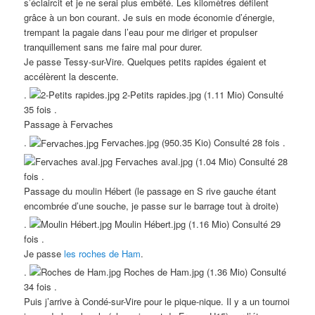
s’éclaircit et je ne serai plus embêté. Les kilomètres défilent
grâce à un bon courant. Je suis en mode économie d’énergie,
trempant la pagaie dans l’eau pour me diriger et propulser
tranquillement sans me faire mal pour durer.
Je passe Tessy-sur-Vire. Quelques petits rapides égaient et
accélèrent la descente.
.
2-Petits rapides.jpg (1.11 Mio) Consulté
35 fois .
Passage à Fervaches
.
Fervaches.jpg (950.35 Kio) Consulté 28 fois .
Fervaches aval.jpg (1.04 Mio) Consulté 28
fois .
Passage du moulin Hébert (le passage en S rive gauche étant
encombrée d’une souche, je passe sur le barrage tout à droite)
.
Moulin Hébert.jpg (1.16 Mio) Consulté 29
fois .
Je passe
les roches de Ham
.
.
Roches de Ham.jpg (1.36 Mio) Consulté
34 fois .
Puis j’arrive à Condé-sur-Vire pour le pique-nique. Il y a un tournoi