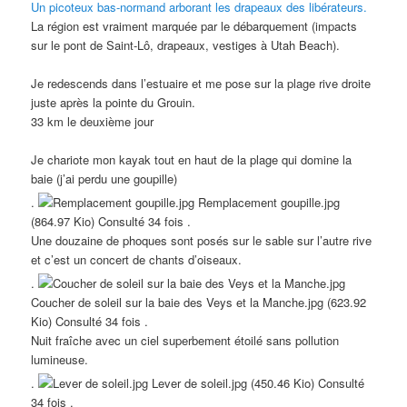
Un picoteux bas-normand arborant les drapeaux des libérateurs.
La région est vraiment marquée par le débarquement (impacts
sur le pont de Saint-Lô, drapeaux, vestiges à Utah Beach).
Je redescends dans l’estuaire et me pose sur la plage rive droite
juste après la pointe du Grouin.
33 km le deuxième jour
Je chariote mon kayak tout en haut de la plage qui domine la
baie (j’ai perdu une goupille)
.
Remplacement goupille.jpg
(864.97 Kio) Consulté 34 fois .
Une douzaine de phoques sont posés sur le sable sur l’autre rive
et c’est un concert de chants d’oiseaux.
.
Coucher de soleil sur la baie des Veys et la Manche.jpg (623.92
Kio) Consulté 34 fois .
Nuit fraîche avec un ciel superbement étoilé sans pollution
lumineuse.
.
Lever de soleil.jpg (450.46 Kio) Consulté
34 fois .