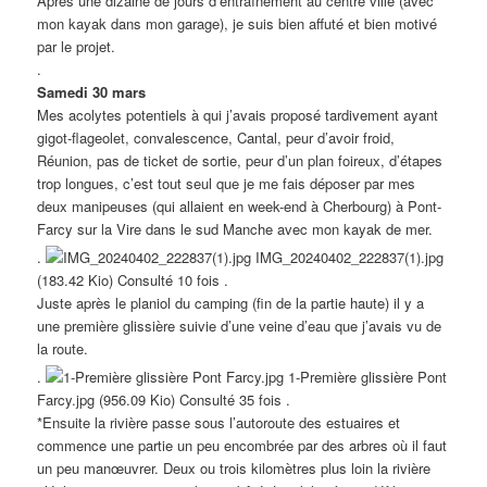
Après une dizaine de jours d’entraînement au centre ville (avec
mon kayak dans mon garage), je suis bien affuté et bien motivé
par le projet.
.
Samedi 30 mars
Mes acolytes potentiels à qui j’avais proposé tardivement ayant
gigot-flageolet, convalescence, Cantal, peur d’avoir froid,
Réunion, pas de ticket de sortie, peur d’un plan foireux, d’étapes
trop longues, c’est tout seul que je me fais déposer par mes
deux manipeuses (qui allaient en week-end à Cherbourg) à Pont-
Farcy sur la Vire dans le sud Manche avec mon kayak de mer.
.
IMG_20240402_222837(1).jpg
(183.42 Kio) Consulté 10 fois .
Juste après le planiol du camping (fin de la partie haute) il y a
une première glissière suivie d’une veine d’eau que j’avais vu de
la route.
.
1-Première glissière Pont
Farcy.jpg (956.09 Kio) Consulté 35 fois .
*Ensuite la rivière passe sous l’autoroute des estuaires et
commence une partie un peu encombrée par des arbres où il faut
un peu manœuvrer. Deux ou trois kilomètres plus loin la rivière