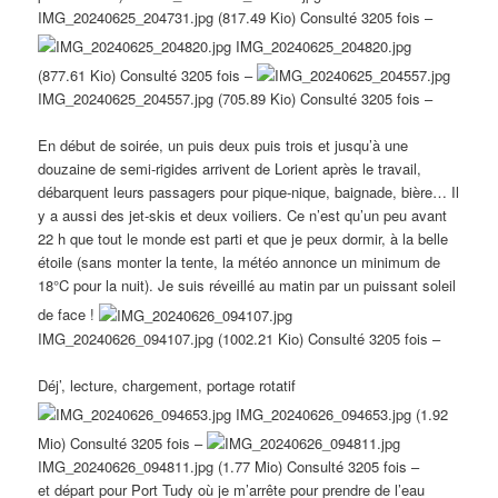
IMG_20240625_204731.jpg (817.49 Kio) Consulté 3205 fois –
IMG_20240625_204820.jpg
(877.61 Kio) Consulté 3205 fois –
IMG_20240625_204557.jpg (705.89 Kio) Consulté 3205 fois –
En début de soirée, un puis deux puis trois et jusqu’à une
douzaine de semi-rigides arrivent de Lorient après le travail,
débarquent leurs passagers pour pique-nique, baignade, bière… Il
y a aussi des jet-skis et deux voiliers. Ce n’est qu’un peu avant
22 h que tout le monde est parti et que je peux dormir, à la belle
étoile (sans monter la tente, la météo annonce un minimum de
18°C pour la nuit). Je suis réveillé au matin par un puissant soleil
de face !
IMG_20240626_094107.jpg (1002.21 Kio) Consulté 3205 fois –
Déj’, lecture, chargement, portage rotatif
IMG_20240626_094653.jpg (1.92
Mio) Consulté 3205 fois –
IMG_20240626_094811.jpg (1.77 Mio) Consulté 3205 fois –
et départ pour Port Tudy où je m’arrête pour prendre de l’eau