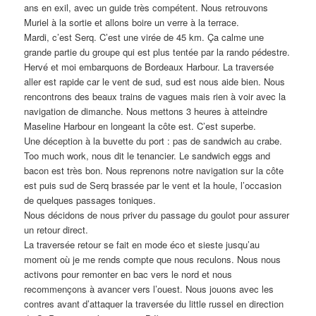
ans en exil, avec un guide très compétent. Nous retrouvons
Muriel à la sortie et allons boire un verre à la terrace.
Mardi, c’est Serq. C’est une virée de 45 km. Ça calme une
grande partie du groupe qui est plus tentée par la rando pédestre.
Hervé et moi embarquons de Bordeaux Harbour. La traversée
aller est rapide car le vent de sud, sud est nous aide bien. Nous
rencontrons des beaux trains de vagues mais rien à voir avec la
navigation de dimanche. Nous mettons 3 heures à atteindre
Maseline Harbour en longeant la côte est. C’est superbe.
Une déception à la buvette du port : pas de sandwich au crabe.
Too much work, nous dit le tenancier. Le sandwich eggs and
bacon est très bon. Nous reprenons notre navigation sur la côte
est puis sud de Serq brassée par le vent et la houle, l’occasion
de quelques passages toniques.
Nous décidons de nous priver du passage du goulot pour assurer
un retour direct.
La traversée retour se fait en mode éco et sieste jusqu’au
moment où je me rends compte que nous reculons. Nous nous
activons pour remonter en bac vers le nord et nous
recommençons à avancer vers l’ouest. Nous jouons avec les
contres avant d’attaquer la traversée du little russel en direction