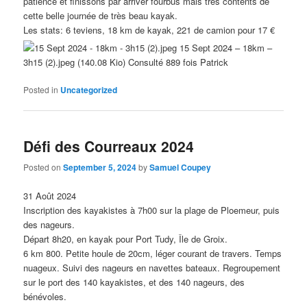
patience et finissons par arriver fourbus mais très contents de
cette belle journée de très beau kayak.
Les stats: 6 teviens, 18 km de kayak, 221 de camion pour 17 €
15 Sept 2024 – 18km –
3h15 (2).jpeg (140.08 Kio) Consulté 889 fois Patrick
Posted in
Uncategorized
Défi des Courreaux 2024
Posted on
September 5, 2024
by
Samuel Coupey
31 Août 2024
Inscription des kayakistes à 7h00 sur la plage de Ploemeur, puis
des nageurs.
Départ 8h20, en kayak pour Port Tudy, Île de Groix.
6 km 800. Petite houle de 20cm, léger courant de travers. Temps
nuageux. Suivi des nageurs en navettes bateaux. Regroupement
sur le port des 140 kayakistes, et des 140 nageurs, des
bénévoles.