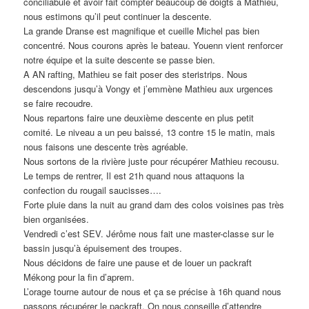
conciliabule et avoir fait compter beaucoup de doigts à Mathieu,
nous estimons qu’il peut continuer la descente.
La grande Dranse est magnifique et cueille Michel pas bien
concentré. Nous courons après le bateau. Youenn vient renforcer
notre équipe et la suite descente se passe bien.
A AN rafting, Mathieu se fait poser des steristrips. Nous
descendons jusqu’à Vongy et j’emmène Mathieu aux urgences
se faire recoudre.
Nous repartons faire une deuxième descente en plus petit
comité. Le niveau a un peu baissé, 13 contre 15 le matin, mais
nous faisons une descente très agréable.
Nous sortons de la rivière juste pour récupérer Mathieu recousu.
Le temps de rentrer, Il est 21h quand nous attaquons la
confection du rougail saucisses….
Forte pluie dans la nuit au grand dam des colos voisines pas très
bien organisées.
Vendredi c’est SEV. Jérôme nous fait une master-classe sur le
bassin jusqu’à épuisement des troupes.
Nous décidons de faire une pause et de louer un packraft
Mékong pour la fin d’aprem.
L’orage tourne autour de nous et ça se précise à 16h quand nous
passons récupérer le packraft. On nous conseille d’attendre