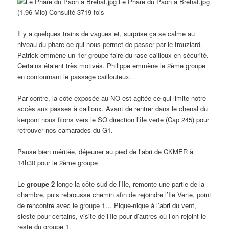
Le Phare du Paon à Bréhat.jpg
(1.96 Mio) Consulté 3719 fois
Il y a quelques trains de vagues et, surprise ça se calme au
niveau du phare ce qui nous permet de passer par le trouziard.
Patrick emmène un 1er groupe faire du rase cailloux en sécurité.
Certains étaient très motivés. Philippe emmène le 2ème groupe
en contournant le passage caillouteux.
Par contre, la côte exposée au NO est agitée ce qui limite notre
accès aux passes à cailloux. Avant de rentrer dans le chenal du
kerpont nous filons vers le SO direction l’île verte (Cap 245) pour
retrouver nos camarades du G1.
Pause bien méritée, déjeuner au pied de l’abri de CKMER à
14h30 pour le 2ème groupe
Le
groupe 2
longe la côte sud de l’Ile, remonte une partie de la
chambre, puis rebrousse chemin afin de rejoindre l’Ile Verte, point
de rencontre avec le groupe 1… Pique-nique à l’abri du vent,
sieste pour certains, visite de l’Ile pour d’autres où l’on rejoint le
reste du groupe 1.