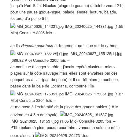
jusqu’à Port Saint Nicolas (plage de gauche) (atteinte vers 12 h)
pour une pause (pique-nique, balade, sieste, lecture, balade,
lecture) d’à peine 5 h.
IMG_20240625_144331.jpg (1.55
Mio) Consulté 3205 fois –
Je lis
Paresse pour tous
et forcément ça influe sur le rythme.
IMG_20240627_155125[1].jpg
(686.82 Kio) Consulté 3205 fois –
Je continue à longer la côte ; j’avais repéré plusieurs micro-
plages sur la côte sauvage mais elles sont envahies par des
quéquettes à l’air (pas de photo) et il est tôt alors je continue,
passe dans la baie de Locmaria, contourne l’île
IMG_20240625_175351.jpg (1.27
Mio) Consulté 3204 fois –
et me pose à l’extrémité de la plage des grands sables (18 M
environ en 4-5 h de kayak).
IMG_20240625_181537.jpg (1.05 Mio) Consulté 3205 fois –
P’tite balade à pied, pause pour faire avancer la science (si je
peux aider…)