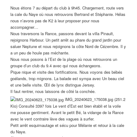
Nous étions 7 au départ du club à 9h45. Chargement, route vers
la cale du Naye où nous retrouvons Bertrand et Stéphanie. Hélas
nous n’avons pas de K2 à leur proposer pour nous
accompagner…
Nous traversons la Rance, passons devant la villa Pinault,
rejoignons Harbour. Un petit arrêt au phare du grand jardin pour
saluer Neptune et nous rejoignons la côte Nord de Cézembre. Il y
a un peu de houle pas méchante.
Nous nous posons à l’Est de la plage où nous retrouvons un
groupe d’un club du 9.4 avec qui nous échangeons.
Pique nique et visite des fortifications. Nous voyons des bébés
goélands, trop mignons. La balade est sympa avec Un beau ciel
et une belle visite. Œil de lynx distingue Jersey.
Il faut rentrer, nous laissons de côté la conchée.
IMG_20240623_175038.jpg (251.2
Kio) Consulté 3397 fois Le vent d’Est est bien établi et la voile
me pousse gentiment. Avant le petit Bé, la vidange de la Rance
avec le vent contraire lève des vagues à surfer.
Petit arrêt esquimautage et sécu pour Mélanie et retour à la cale
du Naye.