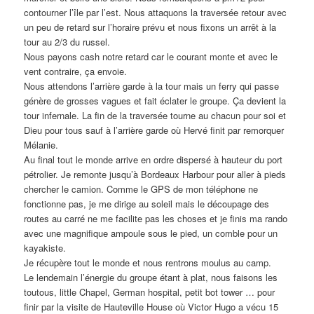
contourner l’île par l’est. Nous attaquons la traversée retour avec
un peu de retard sur l’horaire prévu et nous fixons un arrêt à la
tour au 2/3 du russel.
Nous payons cash notre retard car le courant monte et avec le
vent contraire, ça envoie.
Nous attendons l’arrière garde à la tour mais un ferry qui passe
génère de grosses vagues et fait éclater le groupe. Ça devient la
tour infernale. La fin de la traversée tourne au chacun pour soi et
Dieu pour tous sauf à l’arrière garde où Hervé finit par remorquer
Mélanie.
Au final tout le monde arrive en ordre dispersé à hauteur du port
pétrolier. Je remonte jusqu’à Bordeaux Harbour pour aller à pieds
chercher le camion. Comme le GPS de mon téléphone ne
fonctionne pas, je me dirige au soleil mais le découpage des
routes au carré ne me facilite pas les choses et je finis ma rando
avec une magnifique ampoule sous le pied, un comble pour un
kayakiste.
Je récupère tout le monde et nous rentrons moulus au camp.
Le lendemain l’énergie du groupe étant à plat, nous faisons les
toutous, little Chapel, German hospital, petit bot tower … pour
finir par la visite de Hauteville House où Victor Hugo a vécu 15