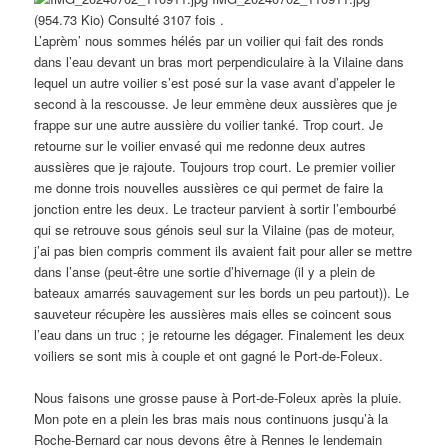
(954.73 Kio) Consulté 3107 fois .
L’aprèm’ nous sommes hélés par un voilier qui fait des ronds
dans l’eau devant un bras mort perpendiculaire à la Vilaine dans
lequel un autre voilier s’est posé sur la vase avant d’appeler le
second à la rescousse. Je leur emmène deux aussières que je
frappe sur une autre aussière du voilier tanké. Trop court. Je
retourne sur le voilier envasé qui me redonne deux autres
aussières que je rajoute. Toujours trop court. Le premier voilier
me donne trois nouvelles aussières ce qui permet de faire la
jonction entre les deux. Le tracteur parvient à sortir l’embourbé
qui se retrouve sous génois seul sur la Vilaine (pas de moteur,
j’ai pas bien compris comment ils avaient fait pour aller se mettre
dans l’anse (peut-être une sortie d’hivernage (il y a plein de
bateaux amarrés sauvagement sur les bords un peu partout)). Le
sauveteur récupère les aussières mais elles se coincent sous
l’eau dans un truc ; je retourne les dégager. Finalement les deux
voiliers se sont mis à couple et ont gagné le Port-de-Foleux.
Nous faisons une grosse pause à Port-de-Foleux après la pluie.
Mon pote en a plein les bras mais nous continuons jusqu’à la
Roche-Bernard car nous devons être à Rennes le lendemain