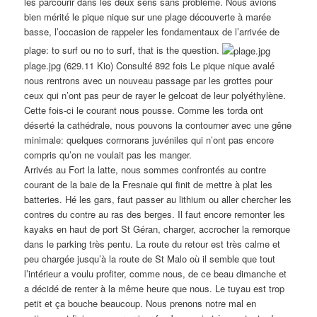
les parcourir dans les deux sens sans problème. Nous avions
bien mérité le pique nique sur une plage découverte à marée
basse, l’occasion de rappeler les fondamentaux de l’arrivée de
plage: to surf ou no to surf, that is the question.
plage.jpg (629.11 Kio) Consulté 892 fois Le pique nique avalé
nous rentrons avec un nouveau passage par les grottes pour
ceux qui n’ont pas peur de rayer le gelcoat de leur polyéthylène.
Cette fois-ci le courant nous pousse. Comme les torda ont
déserté la cathédrale, nous pouvons la contourner avec une gêne
minimale: quelques cormorans juvéniles qui n’ont pas encore
compris qu’on ne voulait pas les manger.
Arrivés au Fort la latte, nous sommes confrontés au contre
courant de la baie de la Fresnaie qui finit de mettre à plat les
batteries. Hé les gars, faut passer au lithium ou aller chercher les
contres du contre au ras des berges. Il faut encore remonter les
kayaks en haut de port St Géran, charger, accrocher la remorque
dans le parking très pentu. La route du retour est très calme et
peu chargée jusqu’à la route de St Malo où il semble que tout
l’intérieur a voulu profiter, comme nous, de ce beau dimanche et
a décidé de renter à la même heure que nous. Le tuyau est trop
petit et ça bouche beaucoup. Nous prenons notre mal en