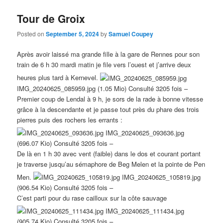
Tour de Groix
Posted on
September 5, 2024
by
Samuel Coupey
Après avoir laissé ma grande fille à la gare de Rennes pour son
train de 6 h 30 mardi matin je file vers l’ouest et j’arrive deux
heures plus tard à Kernevel.
IMG_20240625_085959.jpg (1.05 Mio) Consulté 3205 fois –
Premier coup de Lendal à 9 h, je sors de la rade à bonne vitesse
grâce à la descendante et je passe tout près du phare des trois
pierres puis des rochers les errants :
IMG_20240625_093636.jpg
(696.07 Kio) Consulté 3205 fois –
De là en 1 h 30 avec vent (faible) dans le dos et courant portant
je traverse jusqu’au sémaphore de Beg Melen et la pointe de Pen
Men.
IMG_20240625_105819.jpg
(906.54 Kio) Consulté 3205 fois –
C’est parti pour du rase cailloux sur la côte sauvage
IMG_20240625_111434.jpg
(905.74 Kio) Consulté 3205 fois –