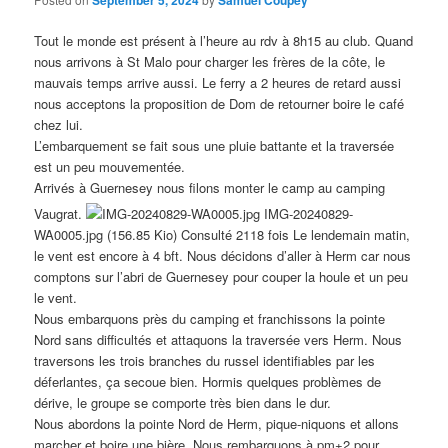
Tout le monde est présent à l’heure au rdv à 8h15 au club. Quand
nous arrivons à St Malo pour charger les frères de la côte, le
mauvais temps arrive aussi. Le ferry a 2 heures de retard aussi
nous acceptons la proposition de Dom de retourner boire le café
chez lui.
L’embarquement se fait sous une pluie battante et la traversée
est un peu mouvementée.
Arrivés à Guernesey nous filons monter le camp au camping
Vaugrat.
IMG-20240829-
WA0005.jpg (156.85 Kio) Consulté 2118 fois Le lendemain matin,
le vent est encore à 4 bft. Nous décidons d’aller à Herm car nous
comptons sur l’abri de Guernesey pour couper la houle et un peu
le vent.
Nous embarquons près du camping et franchissons la pointe
Nord sans difficultés et attaquons la traversée vers Herm. Nous
traversons les trois branches du russel identifiables par les
déferlantes, ça secoue bien. Hormis quelques problèmes de
dérive, le groupe se comporte très bien dans le dur.
Nous abordons la pointe Nord de Herm, pique-niquons et allons
marcher et boire une bière. Nous rembarquons à pm+2 pour