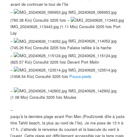
avant de continuer le tour de l’île
–
IMG_20240626_095953.jpg
(760.38 Kio) Consulté 3205 fois –
IMG_20240626_113443.jpg (1.11 Mio) Consulté 3205 fois Port
Lay
–
IMG_20240626_114052.jpg
(745.26 Kio) Consulté 3205 fois Falaise taillée à la hache
–
IMG_20240626_115124.jpg
(825.57 Kio) Consulté 3205 fois Devant Port Melin
–
IMG_20240626_123514.jpg
(1008.54 Kio) Consulté 3205 fois
Pouce-pieds
–
IMG_20240626_142902.jpg
(1.08 Mio) Consulté 3205 fois Moules
–
jusqu’à la dernière plage avant Pen Men (Poullziorek dîte à juste
titre Tahiti beach, la plus au nord de l’île). Je me pose de 13 h à
17 h. J’attends la renverse du courant et la bascule du vent à
l’ouest. Cette plage est difficilement accessible par la terre mais