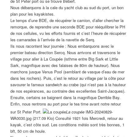
de St Peter port où se trouve Bébert.
Nous débarquons à la cale du yacht club au sud du port, un bon
plan pour les kayakistes.
Le temps d’une BDE, de récupérer le camion, d’aller chercher la
remorque, de reprendre une seconde BDE pour rééquilibrer le PH
de nos cellules, vu les efforts fournis et c’est l’heure de récupérer
les camarades à l’arrivée de la navette de Serq.
Ils nous racontent leur journée : Nous embarquons avec le
premier bateau direction Sercq. Nous arrivons et traversons le
village pour aller à La Coupée (isthme entre Big Sark et Little
Sark, magnifique avec des falaises de 80m de hauteur). Nous
marchons jusque Venus Pool (semblant de vasque d’eau de mer
dans les rochers). Puis, c’est le retour au village par la côte pour
savourer le fameux sandwich au crabe (qui n’est pas à la hauteur
de nos espérances, au contraire des excellentes Saint-Jacques).
Ensuite, certains se baignent dans la magnifique Derrible Bay.
Enfin, nous rentrons au port pour le tea time avant notre retour
sur St Peter Port.
La coupée
IMG-20240829-
WA0030.jpg (217.09 Kio) Consulté 1921 fois Mercredi, retour au
kayak, c’est côte sud. Les conditions météo sont très bonnes, 1
bft, 50 cm de houle.