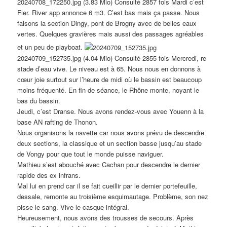
20240708_172250.jpg (3.83 Mio) Consulté 2857 fois Mardi c’est
Fier. River app annonce 6 m3. C’est bas mais ça passe. Nous
faisons la section Dingy, pont de Brogny avec de belles eaux
vertes. Quelques gravières mais aussi des passages agréables
et un peu de playboat.
20240709_152735.jpg (4.04 Mio) Consulté 2855 fois Mercredi, re
stade d’eau vive. Le niveau est à 65. Nous nous en donnons à
cœur joie surtout sur l’heure de midi où le bassin est beaucoup
moins fréquenté. En fin de séance, le Rhône monte, noyant le
bas du bassin.
Jeudi, c’est Dranse. Nous avons rendez-vous avec Youenn à la
base AN rafting de Thonon.
Nous organisons la navette car nous avons prévu de descendre
deux sections, la classique et un section basse jusqu’au stade
de Vongy pour que tout le monde puisse naviguer.
Mathieu s’est abouché avec Cachan pour descendre le dernier
rapide des ex infrans.
Mal lui en prend car il se fait cueillir par le dernier portefeuille,
dessale, remonte au troisième esquimautage. Problème, son nez
pisse le sang. Vive le casque intégral.
Heureusement, nous avons des trousses de secours. Après