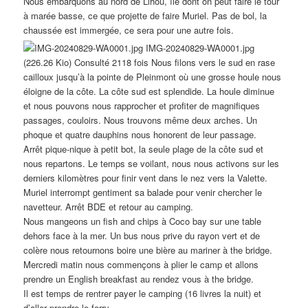
Nous embarquons au nord de Lihou, île dont on peut faire le tour
à marée basse, ce que projette de faire Muriel. Pas de bol, la
chaussée est immergée, ce sera pour une autre fois.
IMG-20240829-WA0001.jpg
(226.26 Kio) Consulté 2118 fois Nous filons vers le sud en rase
cailloux jusqu’à la pointe de Pleinmont où une grosse houle nous
éloigne de la côte. La côte sud est splendide. La houle diminue
et nous pouvons nous rapprocher et profiter de magnifiques
passages, couloirs. Nous trouvons même deux arches. Un
phoque et quatre dauphins nous honorent de leur passage.
Arrêt pique-nique à petit bot, la seule plage de la côte sud et
nous repartons. Le temps se voilant, nous nous activons sur les
derniers kilomètres pour finir vent dans le nez vers la Valette.
Muriel interrompt gentiment sa balade pour venir chercher le
navetteur. Arrêt BDE et retour au camping.
Nous mangeons un fish and chips à Coco bay sur une table
dehors face à la mer. Un bus nous prive du rayon vert et de
colère nous retournons boire une bière au mariner à the bridge.
Mercredi matin nous commençons à plier le camp et allons
prendre un English breakfast au rendez vous à the bridge.
Il est temps de rentrer payer le camping (16 livres la nuit) et
d’aller prendre le ferry.