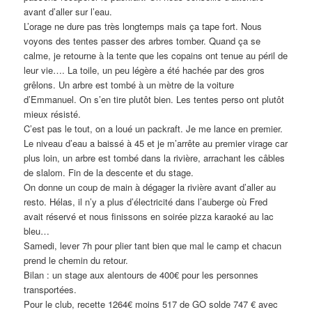
avant d’aller sur l’eau.
L’orage ne dure pas très longtemps mais ça tape fort. Nous
voyons des tentes passer des arbres tomber. Quand ça se
calme, je retourne à la tente que les copains ont tenue au péril de
leur vie…. La toile, un peu légère a été hachée par des gros
grêlons. Un arbre est tombé à un mètre de la voiture
d’Emmanuel. On s’en tire plutôt bien. Les tentes perso ont plutôt
mieux résisté.
C’est pas le tout, on a loué un packraft. Je me lance en premier.
Le niveau d’eau a baissé à 45 et je m’arrête au premier virage car
plus loin, un arbre est tombé dans la rivière, arrachant les câbles
de slalom. Fin de la descente et du stage.
On donne un coup de main à dégager la rivière avant d’aller au
resto. Hélas, il n’y a plus d’électricité dans l’auberge où Fred
avait réservé et nous finissons en soirée pizza karaoké au lac
bleu…
Samedi, lever 7h pour plier tant bien que mal le camp et chacun
prend le chemin du retour.
Bilan : un stage aux alentours de 400€ pour les personnes
transportées.
Pour le club, recette 1264€ moins 517 de GO solde 747 € avec