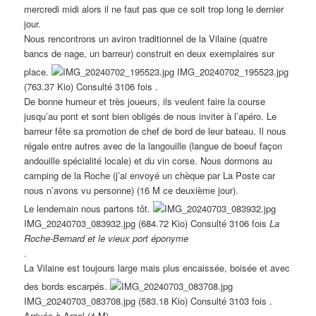
mercredi midi alors il ne faut pas que ce soit trop long le dernier
jour.
Nous rencontrons un aviron traditionnel de la Vilaine (quatre
bancs de nage, un barreur) construit en deux exemplaires sur
place.
IMG_20240702_195523.jpg
(763.37 Kio) Consulté 3106 fois .
De bonne humeur et très joueurs, ils veulent faire la course
jusqu’au pont et sont bien obligés de nous inviter à l’apéro. Le
barreur fête sa promotion de chef de bord de leur bateau. Il nous
régale entre autres avec de la langouille (langue de boeuf façon
andouille spécialité locale) et du vin corse. Nous dormons au
camping de la Roche (j’ai envoyé un chèque par La Poste car
nous n’avons vu personne) (16 M ce deuxième jour).
Le lendemain nous partons tôt.
IMG_20240703_083932.jpg (684.72 Kio) Consulté 3106 fois
La
Roche-Bernard et le vieux port éponyme
.
La Vilaine est toujours large mais plus encaissée, boisée et avec
des bords escarpés.
IMG_20240703_083708.jpg (583.18 Kio) Consulté 3103 fois .
Arrivée à Arzal (4 M).