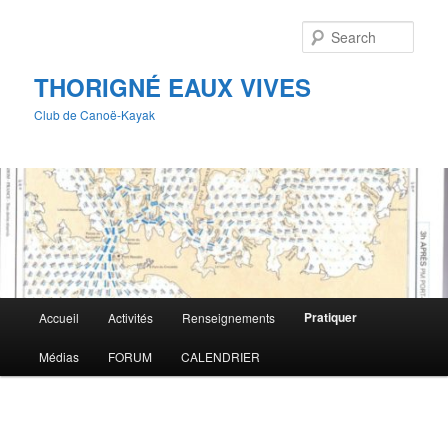
Skip
to
Sear
primary
content
THORIGNÉ EAUX VIVES
Club de Canoë-Kayak
Main
Pratiquer
Accueil
Activités
Renseignements
menu
Médias
FORUM
CALENDRIER